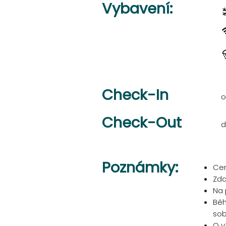
Vybavení:
Check-In
o
Check-Out
d
Poznámky:
Cen
Zda
Na 
Běh
sob
O v