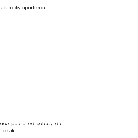
Nekuřácký apartmán
rvace pouze od soboty do
 chvíli