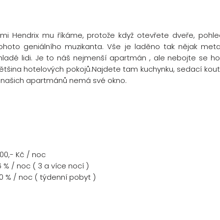
imi Hendrix mu říkáme, protože když otevřete dveře, poh
ohoto geniálního muzikanta. Vše je laděno tak nějak meta
ladé lidi. Je to náš nejmenší apartmán , ale nebojte se ho
ětšina hotelových pokojů.Najdete tam kuchynku, sedací kout 
 našich apartmánů nemá své okno.
600,- Kč / noc
 % / noc ( 3 a více nocí )
10 % / noc ( týdenní pobyt )