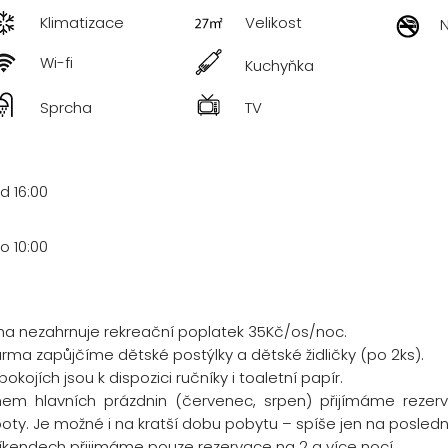
Klimatizace
Velikost
Wi-fi
Kuchyňka
Sprcha
TV
d 16:00
o 10:00
a nezahrnuje rekreační poplatek 35Kč/os/noc.
rma zapůjčíme dětské postýlky a dětské židličky (po 2ks).
pokojích jsou k dispozici ručníky i toaletní papír.
em hlavních prázdnin (červenec, srpen) přijímáme reze
oty. Je možné i na kratší dobu pobytu – spíše jen na poslední
íkendech přijimáme pouze rezervace na 2 a více nocí.