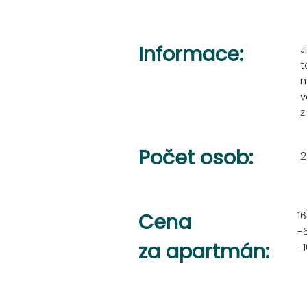
Informace:
J
t
m
v
z
Počet osob:
2
Cena
1
-6
za apartmán:
-