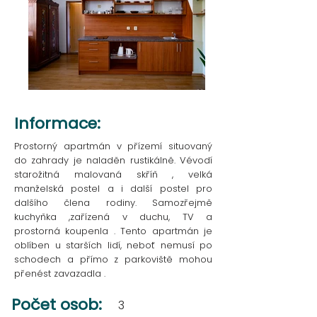
Informace:
Prostorný apartmán v přízemí situovaný
do zahrady je naladěn rustikálně. Vévodí
starožitná malovaná skříň , velká
manželská postel a i další postel pro
dalšího člena rodiny. Samozřejmě
kuchyňka ,zařízená v duchu, TV a
prostorná koupenla . Tento apartmán je
oblíben u starších lidí, neboť nemusí po
schodech a přímo z parkoviště mohou
přenést zavazadla .
Počet osob:
3