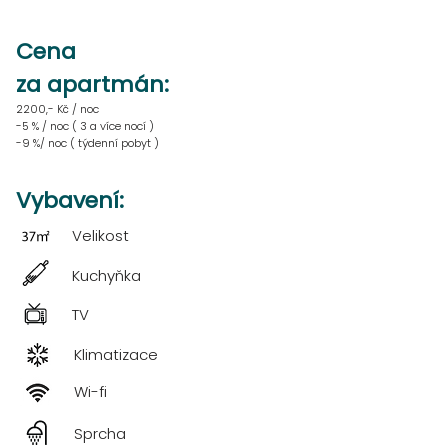
Cena
za apartmán:
2200,- Kč / noc
-5 % / noc ( 3 a více nocí )
-9 %/ noc ( týdenní pobyt )
Vybavení:
Velikost
Kuchyňka
TV
Klimatizace
Wi-fi
Sprcha