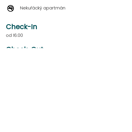
Nekuřácký apartmán
Check-In
od 16:00
Check-Out
do 10:00
Poznámky:
Cena nezahrnuje rekreační poplatek
35Kč/os/noc.
Zdarma zapůjčíme dětské postýlky a dětské
židličky (po 2ks).
Na pokojích jsou k dispozici ručníky i toaletní
papír.
Během hlavních prázdnin (červenec, srpen)
přijímáme rezervace pouze od soboty do
soboty. Je možné i na kratší dobu pobytu –
spíše jen na poslední chvíli