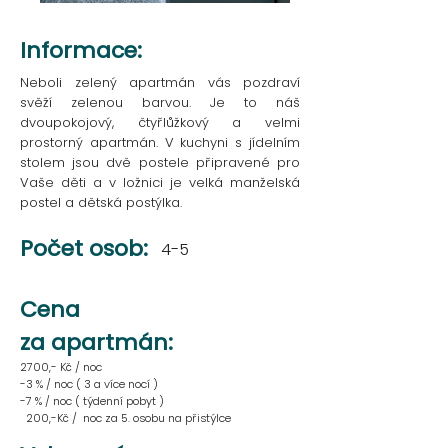
Informace:
Neboli zelený apartmán vás pozdraví
svěží zelenou barvou. Je to náš
dvoupokojový, čtyřlůžkový a velmi
prostorný apartmán. V kuchyni s jídelním
stolem jsou dvě postele připravené pro
Vaše děti a v ložnici je velká manželská
postel a dětská postýlka.
Počet osob:
4-5
Cena
za apartmán:
2700,- Kč / noc
-3 % / noc ( 3 a více nocí )
-7 % / noc ( týdenní pobyt )
200,-Kč / noc za 5. osobu na přistýlce