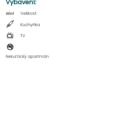
Vybavení:
Velikost
Kuchyňka
TV
Nekuřácký apartmán
Klimatizace
Wi-fi
Sprcha
Check-In
od 16:00